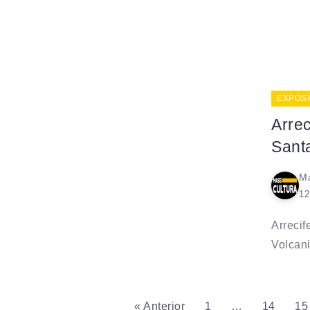
EXPOSI
Arrec
Sant
Ma
12
Arrecif
Volcani
« Anterior
1
…
14
15