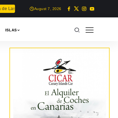
Las Nieves con una devota eucaristía
El sonido de la ca
August 7, 2026
ISLAS