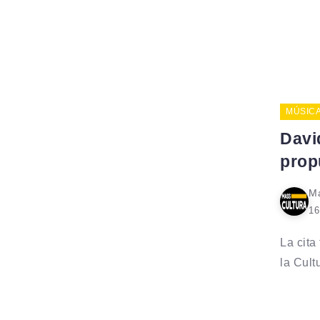
MÚSIC
Davi
prop
Ma
16
La cita
la Cultu