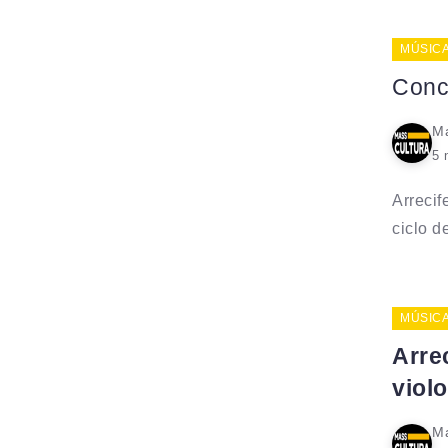
MÚSIC
Conci
Ma
5 
Arrecif
ciclo de
MÚSIC
Arrec
viol
Ma