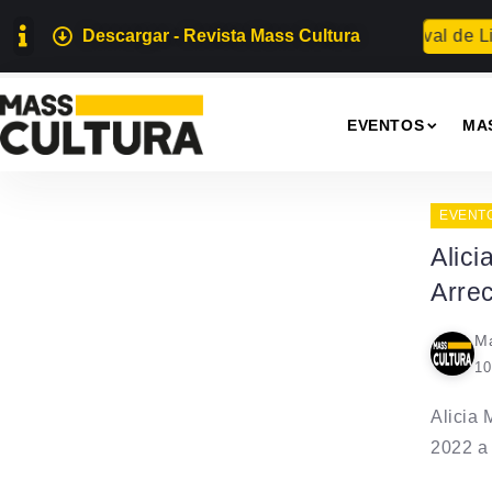
Descargar - Revista Mass Cultura
El sonido de la caída
Festival de Lite
EVENTOS
MA
EVENT
Alici
Arrec
Ma
10
Alicia 
2022 a 