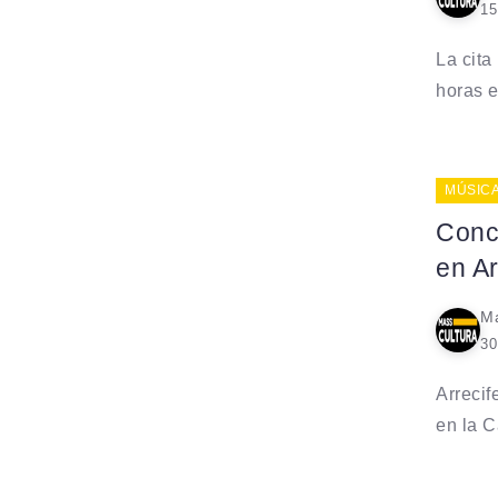
15
La cita
horas en
MÚSIC
Conci
en Ar
Ma
30
Arrecif
en la C