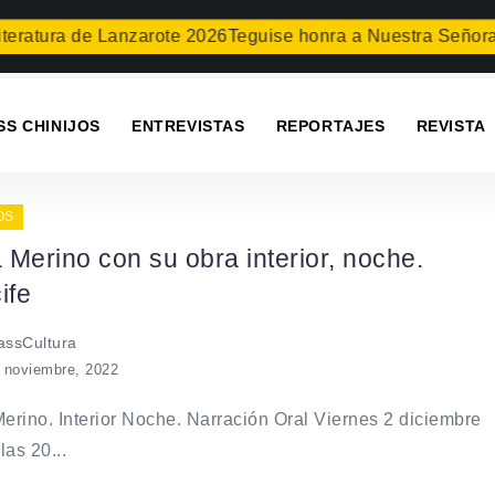
ratura de Lanzarote 2026
Teguise honra a Nuestra Señora de 
SS CHINIJOS
ENTREVISTAS
REPORTAJES
REVISTA
OS
a Merino con su obra interior, noche.
ife
ssCultura
 noviembre, 2022
Merino. Interior Noche. Narración Oral Viernes 2 diciembre
las 20...