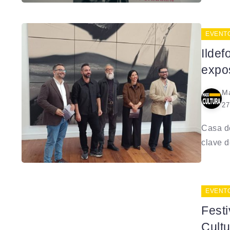
EVENT
Ildef
expos
Ma
27
Casa de
clave de
EVENT
Fest
Cultu