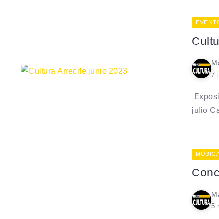
EVENT
Cultu
Ma
7 
Exposic
julio Ca
MÚSIC
Conci
Ma
5 