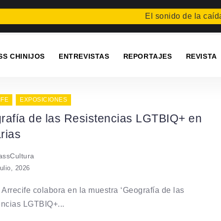
El sonido de la caída
Fes
SS CHINIJOS
ENTREVISTAS
REPORTAJES
REVISTA
IFE
EXPOSICIONES
rafía de las Resistencias LGTBIQ+ en
rias
ssCultura
julio, 2026
 Arrecife colabora en la muestra ‘Geografía de las
encias LGTBIQ+...