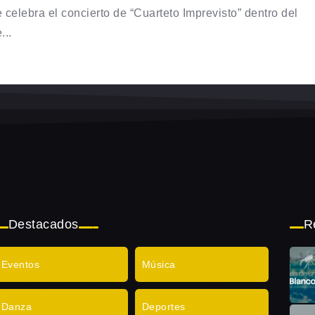
e celebra el concierto de “Cuarteto Imprevisto” dentro del
...
Destacados
R
Eventos
Música
Danza
Deportes