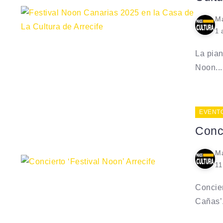
Ma
1 
La pian
Noon...
EVENT
Conci
Ma
11
Concier
Cañas’.