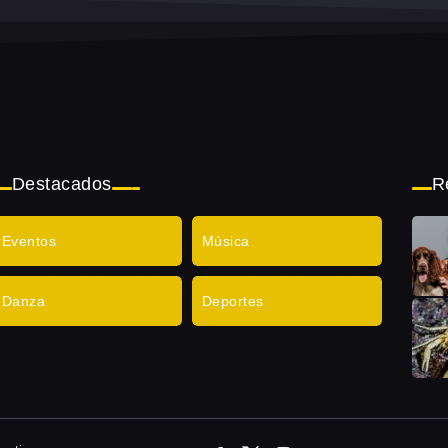
Destacados
R
Eventos
Música
Danza
Deportes