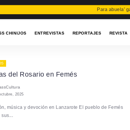
Para abuela’ gana
SS CHINIJOS
ENTREVISTAS
REPORTAJES
REVISTA
OS
tas del Rosario en Femés
ssCultura
octubre, 2025
ón, música y devoción en Lanzarote El pueblo de Femés
 sus...