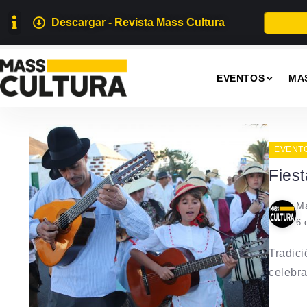
Descargar - Revista Mass Cultura
EVENTOS
MA
EVENT
Fies
Ma
6 
Tradici
celebra