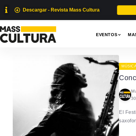
Descargar - Revista Mass Cultura
EVENTOS
MA
MÚSIC
Conc
Ma
30
El Fest
saxofoni