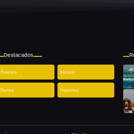
Destacados
R
Eventos
Música
Danza
Deportes