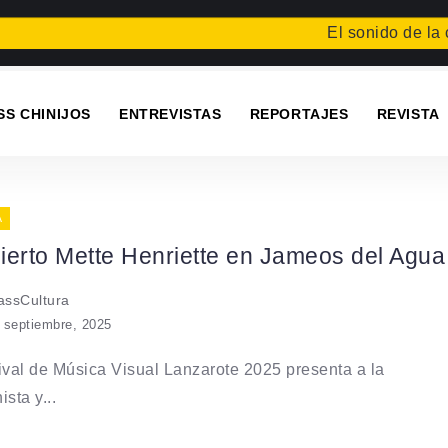
El sonido de la ca
SS CHINIJOS
ENTREVISTAS
REPORTAJES
REVISTA
A
ierto Mette Henriette en Jameos del Agua
ssCultura
 septiembre, 2025
ival de Música Visual Lanzarote 2025 presenta a la
sta y...