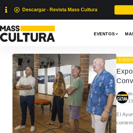
Descargar - Revista Mass Cultura
EVENTOS
MA
EVENT
Expo
Conv
Ma
13
El Ayun
contemp