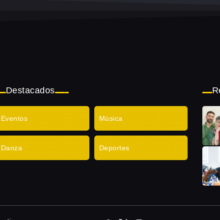
Destacados
R
Eventos
Música
Danza
Deportes