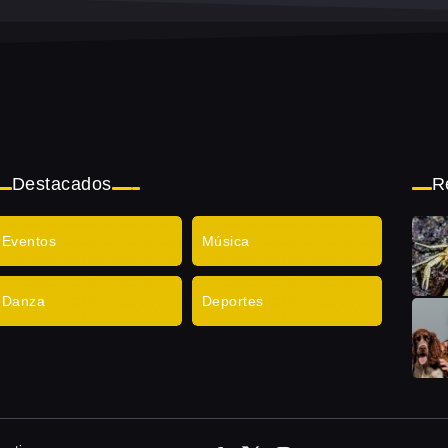
Destacados
R
Eventos
Música
Danza
Deportes