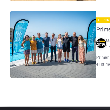
DEPOR
Prime
Ma
1 
Primer 
el prime