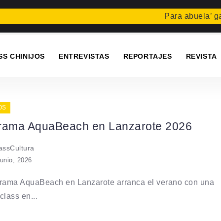
Para abuela’ gana
SS CHINIJOS
ENTREVISTAS
REPORTAJES
REVISTA
OS
rama AquaBeach en Lanzarote 2026
ssCultura
junio, 2026
grama AquaBeach en Lanzarote arranca el verano con una
class en...