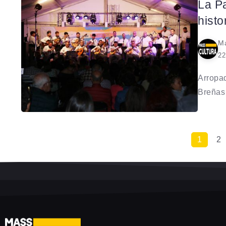
La P
histo
Ma
22
Arropad
Breñas 
1
2