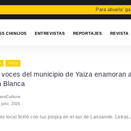
Para abuela’ gana el
SS CHINIJOS
ENTREVISTAS
REPORTAJES
REVISTA
S
YAIZA
e voces del municipio de Yaiza enamoran 
a Blanca
ssCultura
 julio, 2026
nto local brilló con luz propia en el sur de Lanzarote. Letras..