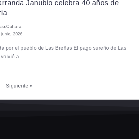
arranda Janubio celebra 40 años de
ria
ssCultura
 junio, 2026
a por el pueblo de Las Breñas El pago sureño de Las
volvió a...
Siguiente »