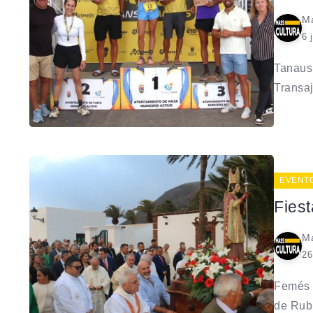
Ma
6 
Tanausú
Transaj
EVENT
Fies
Ma
26
Femés a
de Rubi