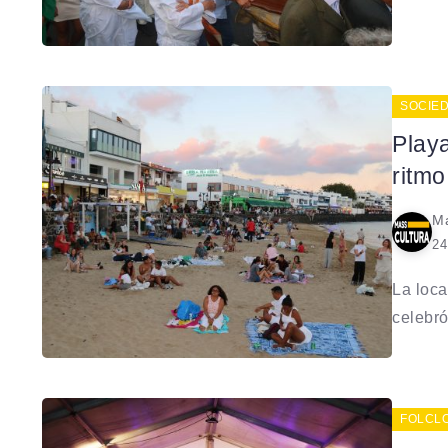
SOCIE
Play
ritmo
Ma
24
La loca
celebró
FOLCL