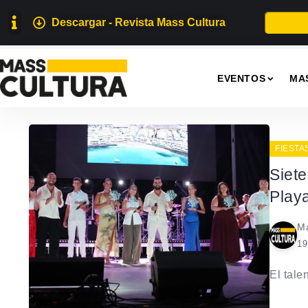
Descargar - Revista Mass Cultura
EVENTOS
MA
FIESTA
Siet
Play
Ma
19
El tale