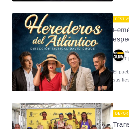
FESTIV
Femés
espec
Ma
7 
El pueb
sus fies
DEPOR
Trans