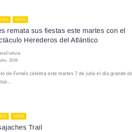
ALES
YAIZA
 remata sus fiestas este martes con el
táculo Herederos del Atlántico
ssCultura
julio, 2026
lo de Femés celebra este martes 7 de julio el día grande d
tas...
TES
YAIZA
ajaches Trail