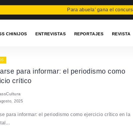
Para abuela’ gana el concurso C
SS CHINIJOS
ENTREVISTAS
REPORTAJES
REVISTA
OS
arse para informar: el periodismo como
icio crítico
ssCultura
agosto, 2025
e para informar: el periodismo como ejercicio crítico en la
tal...