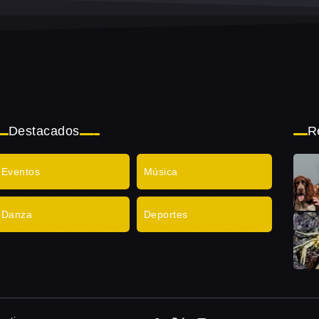
Destacados
R
Eventos
Música
Danza
Deportes