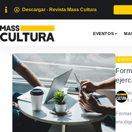
Descargar - Revista Mass Cultura
EVENTOS
MA
EVENT
Form
ejerc
Ma
8 
Formars
era digi