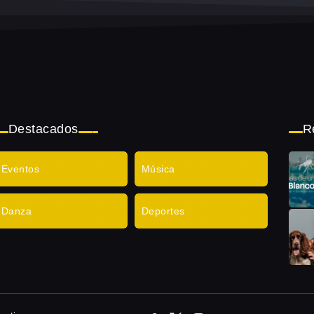
Destacados
R
Eventos
Música
Danza
Deportes