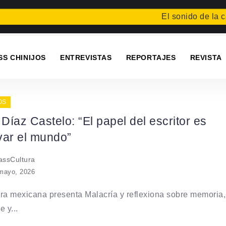
El sonido de la caí
SS CHINIJOS
ENTREVISTAS
REPORTAJES
REVISTA
OS
 Díaz Castelo: “El papel del escritor es
var el mundo”
ssCultura
mayo, 2026
ra mexicana presenta Malacría y reflexiona sobre memoria,
e y...