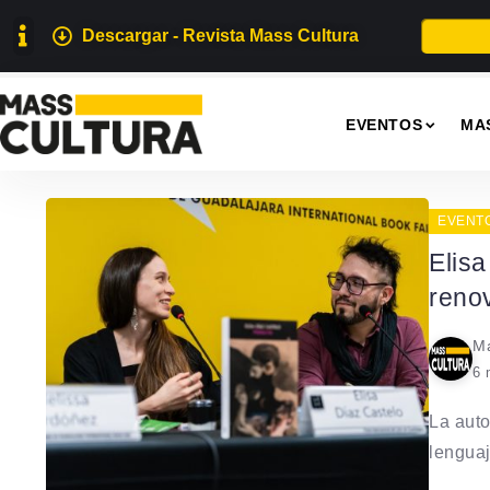
Descargar - Revista Mass Cultura
EVENTOS
MA
EVENT
Elisa
reno
Ma
6 
La auto
lenguaj