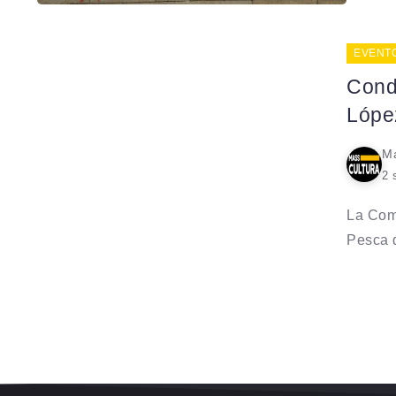
EVENT
Condo
Lópe
Ma
2 
La Com
Pesca d