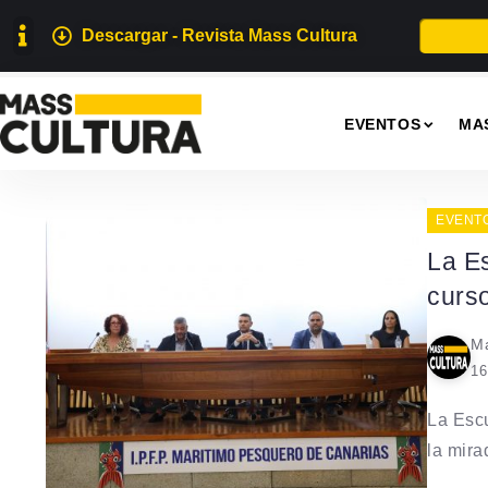
Descargar - Revista Mass Cultura
EVENTOS
MA
EVENT
La Es
curs
Ma
16
La Escu
la mirad