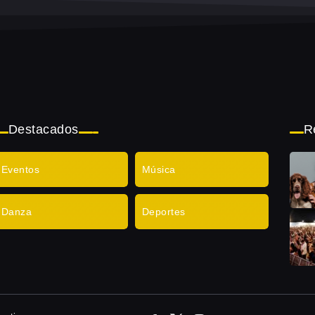
Destacados
R
Eventos
Música
Danza
Deportes