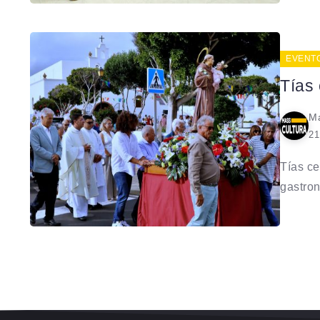
EVENT
Tías 
Ma
21
Tías ce
gastron