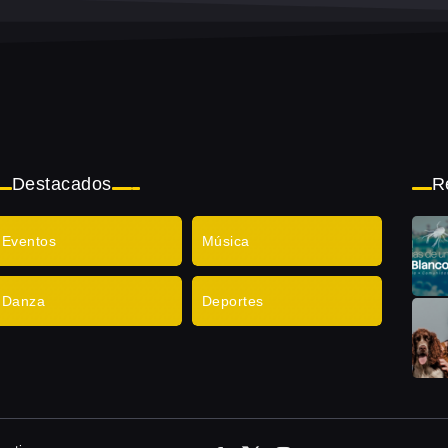
Destacados
R
Eventos
Música
Danza
Deportes