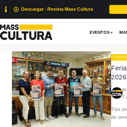
Descargar - Revista Mass Cultura
EVENTOS
MA
EVENT
Feri
2026
Ma
2 
Tías pr
de sem