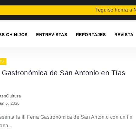
Teguise honra a Nue
SS CHINIJOS
ENTREVISTAS
REPORTAJES
REVISTA
OS
a Gastronómica de San Antonio en Tías
ssCultura
junio, 2026
esenta la III Feria Gastronómica de San Antonio con un fin
ana...