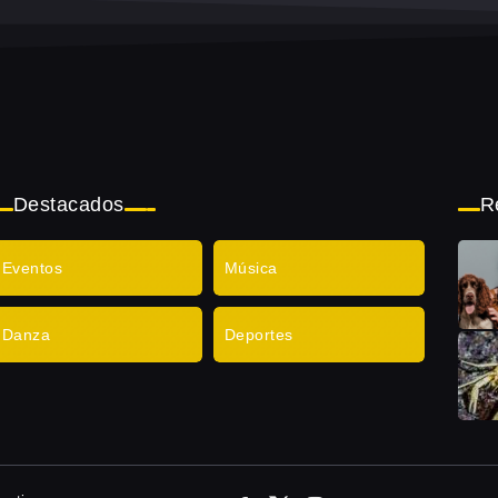
Destacados
R
Eventos
Música
Danza
Deportes