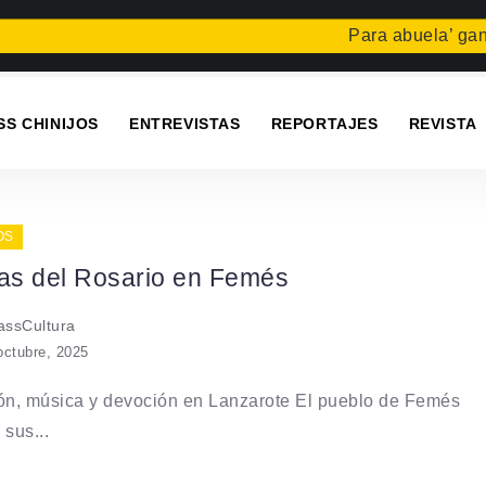
Para abuela’ gana 
SS CHINIJOS
ENTREVISTAS
REPORTAJES
REVISTA
OS
tas del Rosario en Femés
ssCultura
octubre, 2025
ón, música y devoción en Lanzarote El pueblo de Femés
 sus...