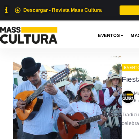
Descargar - Revista Mass Cultura
EVENTOS
MA
EVENT
Fies
Ma
6 
Tradici
celebra