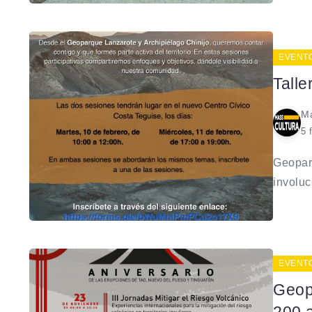
EVENT
Tall
Ma
5 
Geoparq
involucr
EVENT
Geop