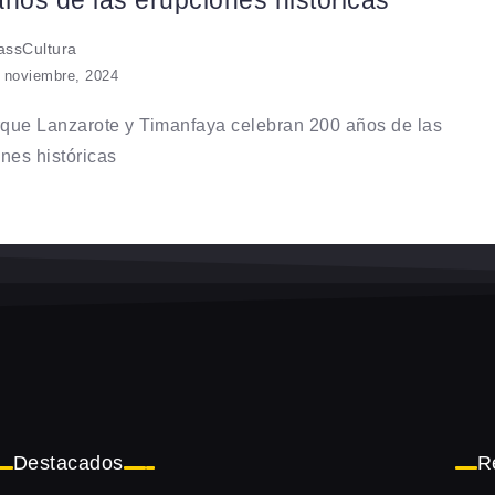
ños de las erupciones históricas
ssCultura
 noviembre, 2024
que Lanzarote y Timanfaya celebran 200 años de las
nes históricas
Destacados
R