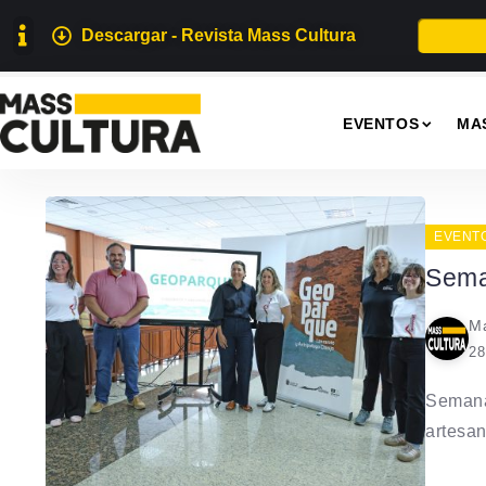
Descargar - Revista Mass Cultura
EVENTOS
MA
EVENT
Sema
Ma
28
Semana
artesaní