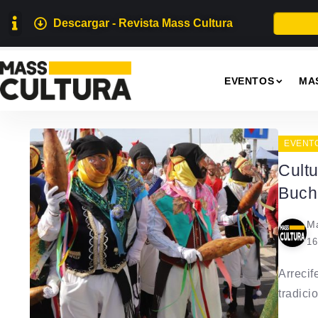
Descargar - Revista Mass Cultura
EVENTOS
MA
EVENT
Cultu
Buch
Ma
16
Arrecif
tradicio