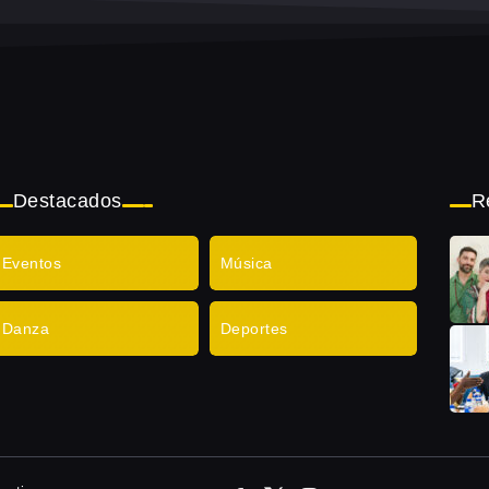
Destacados
R
Eventos
Música
Danza
Deportes