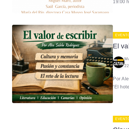
19:00 h
EVENT
El va
Ma
22
Por Ale
‘El hote
EVENT