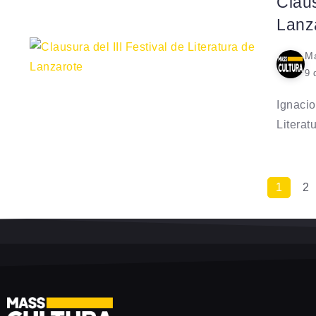
Claus
Lanz
Ma
9 
Ignacio
Literatu
1
2