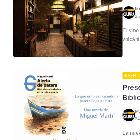
Ma
25
El vino
volcáni
EVENT
Prese
Bibl
Ma
24
La nuev