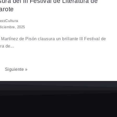
ura del III Festival de Literatura de
arote
ssCultura
diciembre, 2025
 Martínez de Pisón clausura un brillante III Festival de
ra de...
Siguiente »