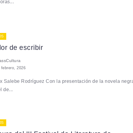
oras...
OS
lor de escribir
ssCultura
 febrero, 2026
x Salebe Rodríguez Con la presentación de la novela negr
l de...
OS