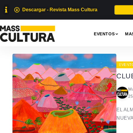
Descargar - Revista Mass Cultura
EVENTOS
MA
EVENT
CLU
Ma
25
EL AL
NUEVA