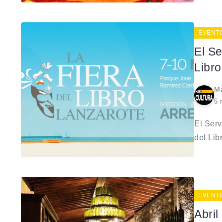
EVENT
El Se
Libr
Ma
5 
El Serv
del Libr
EVENT
Abri