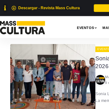
Descargar - Revista Mass Cultura
EVENTOS
MA
EVENT
Sonia
2026
Ma
9 
Sonia L
La memo