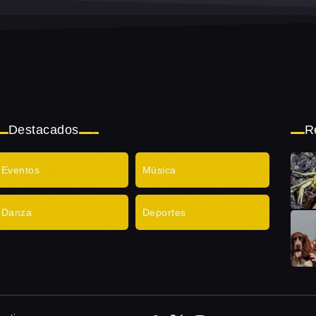
Destacados
R
Eventos
Música
Danza
Deportes