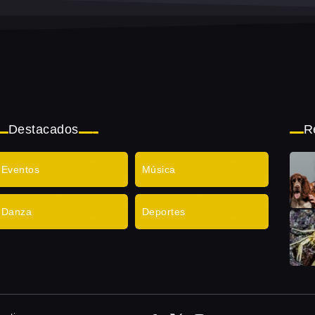
Destacados
R
Eventos
Música
Danza
Deportes