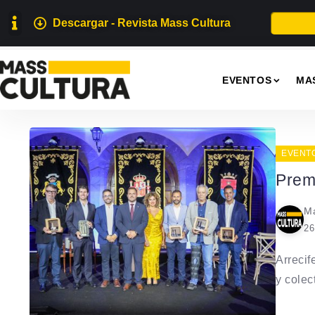
Descargar - Revista Mass Cultura
EVENTOS
MA
EVENT
Prem
Ma
26
Arrecif
y colect