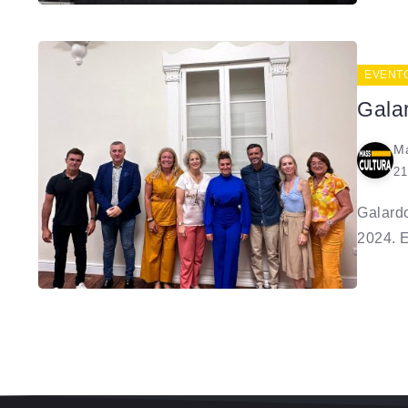
EVENT
Gala
Ma
21
Galardo
2024. El