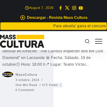
August 7, 2026
Descargar - Revista Mass Cultura
EVENTOS
MASS CHINIJOS
Para abuela’ gana el concurso Ca
Teatro musical familiar en Arrecife
Teatro musical familiar en Arrecife Teatro musical
familiar en Arrecife: “The Curious Inspector and the Lost
Diamond” en Lanzarote 📅 Fecha: Sábado, 19 de
octubre🕕 Hora: 18:00 h📍 Lugar: Teatro Víctor...
MassCultura
3 octubre, 2024
One Min Read
473 Views
0 Comments