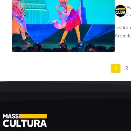
Ma
3 
Teatro 
Arrecife
1
2