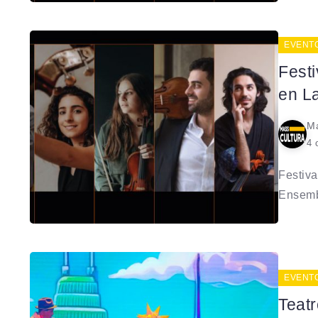
EVENT
Festi
en L
Ma
4 
Festiva
Ensemb
EVENT
Teatr