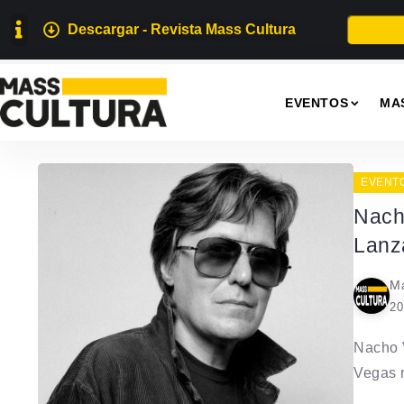
Descargar - Revista Mass Cultura
EVENTOS
MA
EVENT
Nach
Lanz
Ma
20
Nacho 
Vegas r