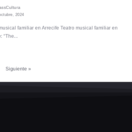
ssCultura
octubre, 2024
musical familiar en Arrecife Teatro musical familiar en
: “The...
Siguiente »