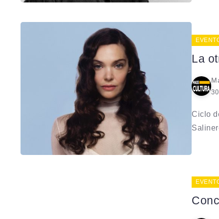
EVENT
La ot
Ma
30
Ciclo d
Saliner
EVENT
Conc