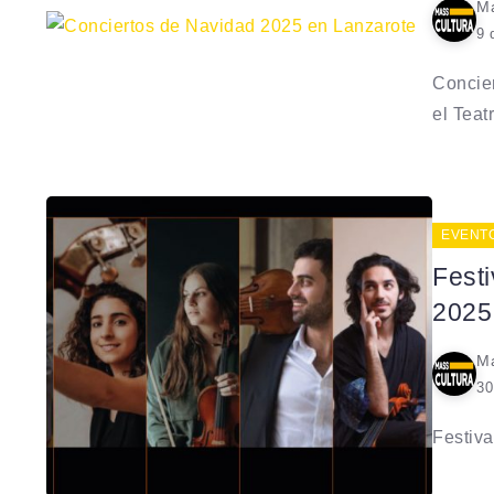
Ma
9 
Concie
el Teatr
EVENT
Festi
2025
Ma
30
Festiva