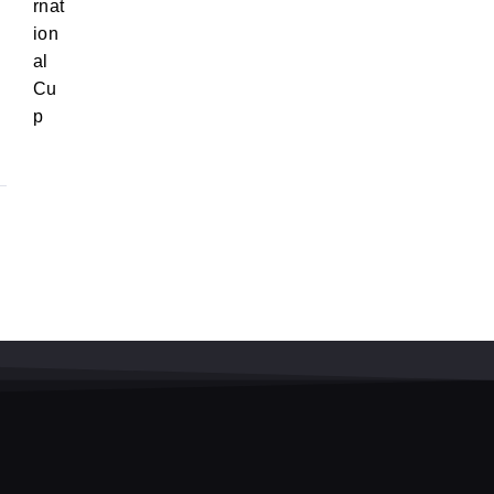
rnat
ion
al
Cu
p