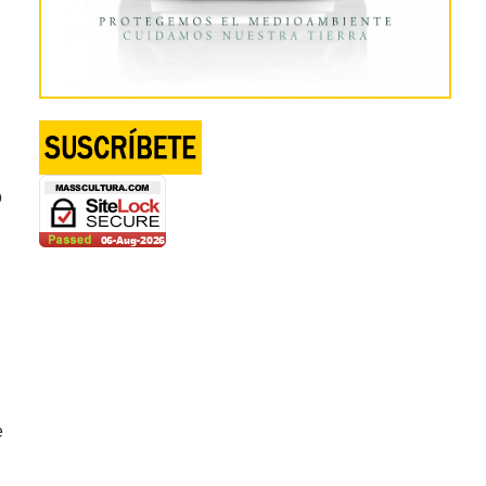
o
l
e