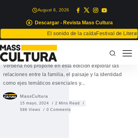
August 6, 2026
Descargar - Revista Mass Cultura
EVENTOS
LETRAS
El sonido de la caída
Festival de Literatur
Verbena
III Encuentro de literatura El III Encuentro de literatura
Verbena nos propone en esta edición explorar las
relaciones entre la familia, el paisaje y la identidad
como ejes temáticos esenciales y...
MassCultura
15 mayo, 2024
2 Mins Read
586 Views
0 Comments