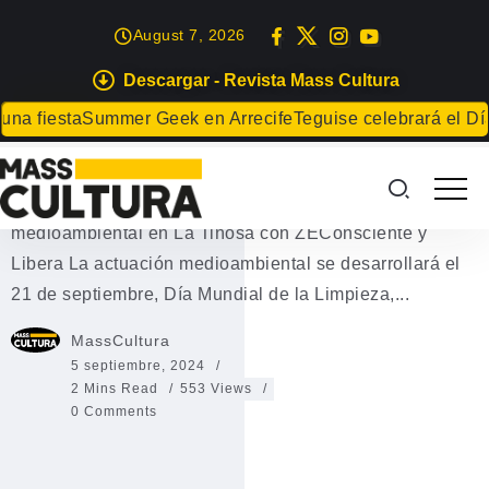
August 7, 2026
Descargar - Revista Mass Cultura
EVENTOS
 fiesta
Summer Geek en Arrecife
Teguise celebrará el Día d
ZEConsciente
ZEConsciente Limpieza del litoral y concienciación
medioambiental en La Tiñosa con ZEConsciente y
Libera La actuación medioambiental se desarrollará el
21 de septiembre, Día Mundial de la Limpieza,...
MassCultura
5 septiembre, 2024
2 Mins Read
553 Views
0 Comments