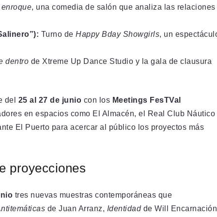
 enroque
, una comedia de salón que analiza las relaciones
alinero”):
Turno de
Happy Bday Showgirls
, un espectácul
 dentro
de Xtreme Up Dance Studio y la gala de clausura
e del
25 al 27 de junio
con los
Meetings FesTVal
readores en espacios como El Almacén, el Real Club Náutico
ante El Puerto para acercar al público los proyectos más
de proyecciones
unio
tres nuevas muestras contemporáneas que
ntitemáticas
de Juan Arranz,
Identidad
de Will Encarnación