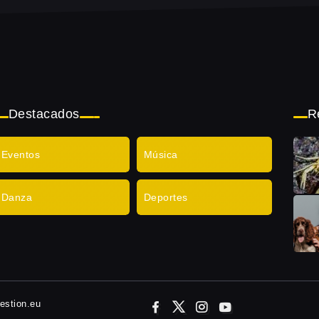
Destacados
R
Eventos
Música
Danza
Deportes
gestion.eu