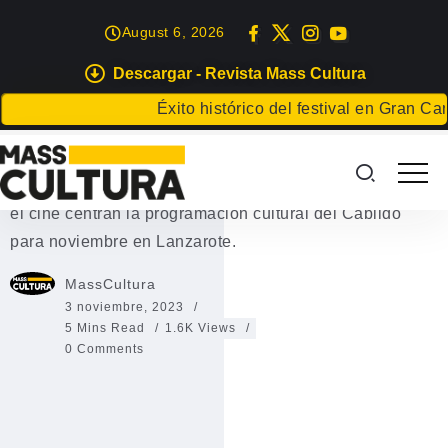
August 6, 2026
Descargar - Revista Mass Cultura
EVENTOS
Éxito histórico del festival en Gran Canaria
Pro
Cultura Noviembre Lanzarote
Cultura Noviembre Lanzarote. La danza, la fotografía y
el cine centran la programación cultural del Cabildo
para noviembre en Lanzarote.
MassCultura
3 noviembre, 2023
5 Mins Read
1.6K Views
0 Comments