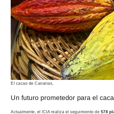
El cacao de Canarias,
Un futuro prometedor para el caca
Actualmente, el ICIA realiza el seguimiento de
578 pl