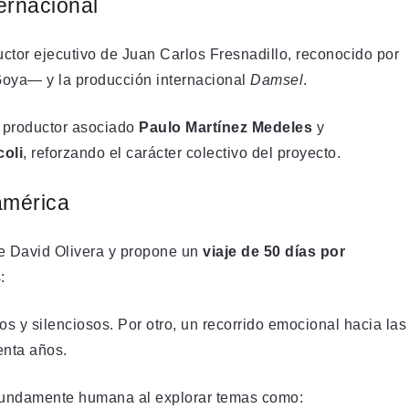
ernacional
tor ejecutivo de Juan Carlos Fresnadillo, reconocido por
ya— y la producción internacional
Damsel
.
l productor asociado
Paulo Martínez Medeles
y
coli
, reforzando el carácter colectivo del proyecto.
américa
de David Olivera y propone un
viaje de 50 días por
:
tos y silenciosos. Por otro, un recorrido emocional hacia las
enta años.
fundamente humana al explorar temas como: