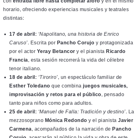
con
entrada libre hasta completar aforo
y en el mismo
horario, ofreciendo experiencias musicales y teatrales
distintas:
17 de abril:
‘Napolitano, una historia de Enrico
Caruso’
. Escrita por
Pancho Corujo
y protagonizada
por el actor
Yeray Betancor
y el pianista
Ricardo
Francia
, esta sesión recorrerá la vida del célebre
tenor italiano.
18 de abril:
‘Tiroriro’
, un espectáculo familiar de
Esther Toledano
que combina
juegos musicales,
improvisación y retos para el público
, pensado
tanto para niños como para adultos.
25 de abril:
‘Manuel de Falla: Tradición y destino’
. La
mezzosoprano
Mónica Redondo
y el pianista
Javier
Carmena
, acompañados de la narración de
Pancho
Corujo
, acercarán al público la vida y obra de este