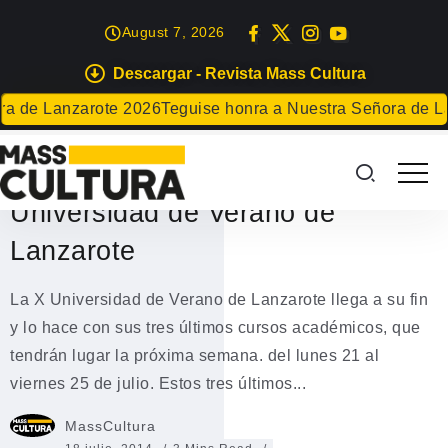
August 7, 2026
Descargar - Revista Mass Cultura
EVENTOS
 de Lanzarote 2026
Teguise honra a Nuestra Señora de Las N
El lunes comienzan los tres
últimos cursos de la X
Universidad de Verano de
Lanzarote
La X Universidad de Verano de Lanzarote llega a su fin
y lo hace con sus tres últimos cursos académicos, que
tendrán lugar la próxima semana. del lunes 21 al
viernes 25 de julio. Estos tres últimos...
MassCultura