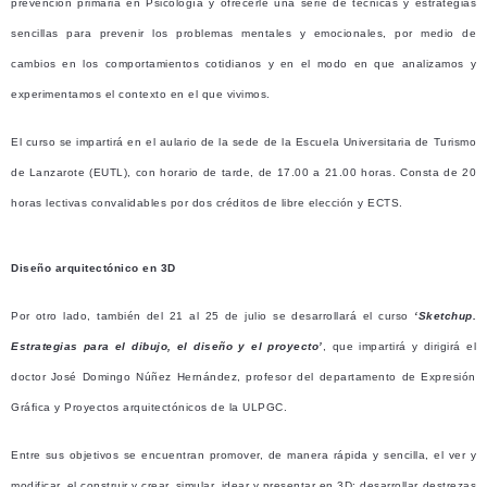
prevención primaria en Psicología y ofrecerle una serie de técnicas y estrategias
sencillas para prevenir los problemas mentales y emocionales, por medio de
cambios en los comportamientos cotidianos y en el modo en que analizamos y
experimentamos el contexto en el que vivimos.
El curso se impartirá en el aulario de la sede de la Escuela Universitaria de Turismo
de Lanzarote (EUTL), con horario de tarde, de 17.00 a 21.00 horas. Consta de 20
horas lectivas convalidables por dos créditos de libre elección y ECTS.
Diseño arquitectónico en 3D
Por otro lado, también del 21 al 25 de julio se desarrollará el curso
‘Sketchup.
Estrategias para el dibujo, el diseño y el proyecto’
, que impartirá y dirigirá el
doctor José Domingo Núñez Hernández, profesor del departamento de Expresión
Gráfica y Proyectos arquitectónicos de la ULPGC.
Entre sus objetivos se encuentran promover, de manera rápida y sencilla, el ver y
modificar, el construir y crear, simular, idear y presentar en 3D; desarrollar destrezas