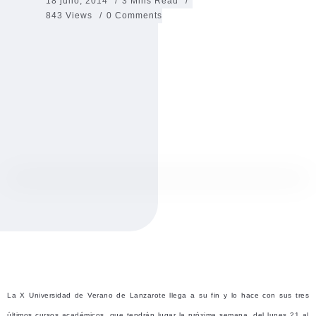
18 julio, 2014
3 Mins Read
843 Views
0 Comments
La X Universidad de Verano de Lanzarote llega a su fin y lo hace con sus tres
últimos cursos académicos, que tendrán lugar la próxima semana. del lunes 21 al