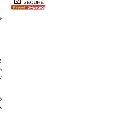
e
.
ó
a
7
ó
s