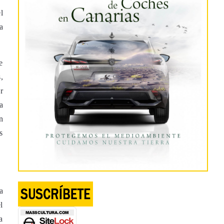
l
a
e
,
r
a
n
s
a
l
a