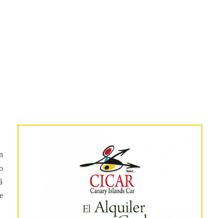
n
o
á
e