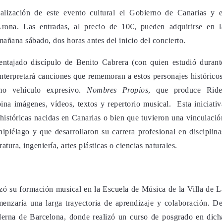
alización de este evento cultural el Gobierno de Canarias y e
rona. Las entradas, al precio de 10€, pueden adquirirse en l
 mañana sábado, dos horas antes del inicio del concierto.
ventajado discípulo de Benito Cabrera (con quien estudió durant
interpretará canciones que rememoran a estos personajes históricos
o vehículo expresivo.
Nombres Propios
, que produce Ride
na imágenes, vídeos, textos y repertorio musical. Esta iniciativ
históricas nacidas en Canarias o bien que tuvieron una vinculació
hipiélago y que desarrollaron su carrera profesional en disciplina
atura, ingeniería, artes plásticas o ciencias naturales.
ó su formación musical en la Escuela de Música de la Villa de L
nzaría una larga trayectoria de aprendizaje y colaboración. De
erna de Barcelona, donde realizó un curso de posgrado en dich