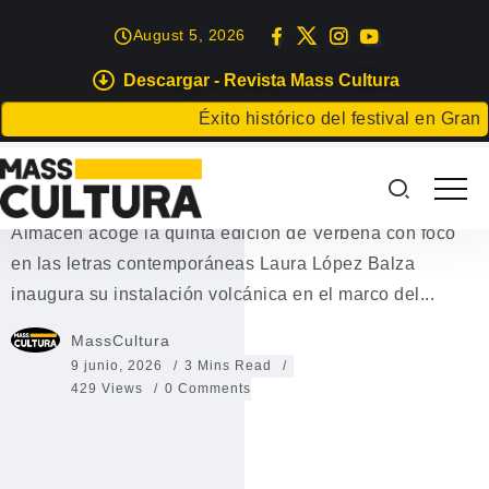
August 5, 2026
Descargar - Revista Mass Cultura
AGENDA
EVENTOS
LETRAS
Éxito histórico del festival en Gran Cana
Programa completo Verbena 2026
Encuentro literario de Lanzarote: Verbena 2026 El
Almacén acoge la quinta edición de Verbena con foco
en las letras contemporáneas Laura López Balza
inaugura su instalación volcánica en el marco del...
MassCultura
9 junio, 2026
3 Mins Read
429 Views
0 Comments