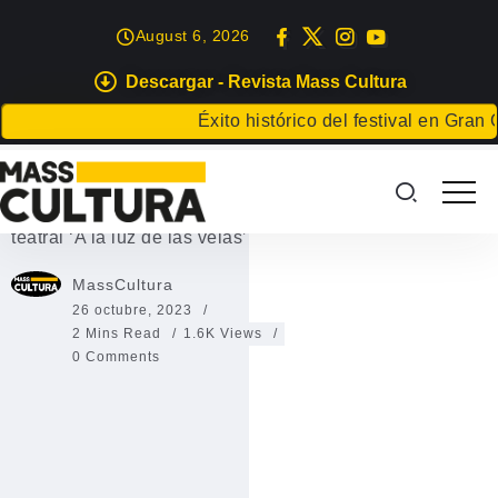
August 6, 2026
Descargar - Revista Mass Cultura
EVENTOS
Éxito histórico del festival en Gran Canaria
Haría celebra la Noche de Finaos
Haría celebra la Noche de Finaos con la escenificación
teatral ‘A la luz de las velas’
MassCultura
26 octubre, 2023
2 Mins Read
1.6K Views
0 Comments