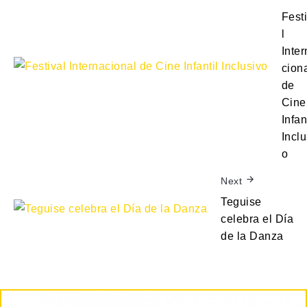
Fest
l
Inter
cion
de
Cine
Infan
Inclu
o
Next
Teguise
celebra el Día
de la Danza