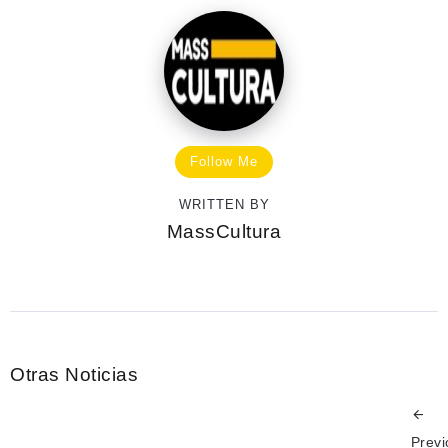
Follow Me
WRITTEN BY
MassCultura
Otras Noticias
Previ