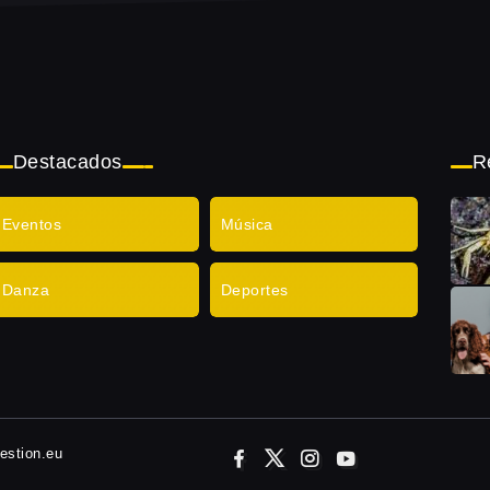
Destacados
R
Eventos
Música
Danza
Deportes
gestion.eu