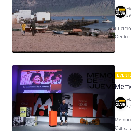
Ma
29
El cicl
Centro 
EVENT
Memo
Ma
27
Memoria
Canaria