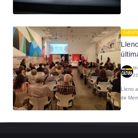
EVENT
Lleno
últi
Ma
22
Lleno a
de Memo