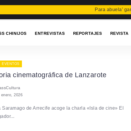
Para abuela’ gana el
SS CHINIJOS
ENTREVISTAS
REPORTAJES
REVISTA
EVENTOS
ria cinematográfica de Lanzarote
ssCultura
 enero, 2026
 Saramago de Arrecife acoge la charla «Isla de cine» El
gador...