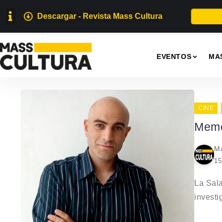
Descargar - Revista Mass Cultura
EVENTOS
MA
CINE
Memo
Ma
15
La Sala
investi