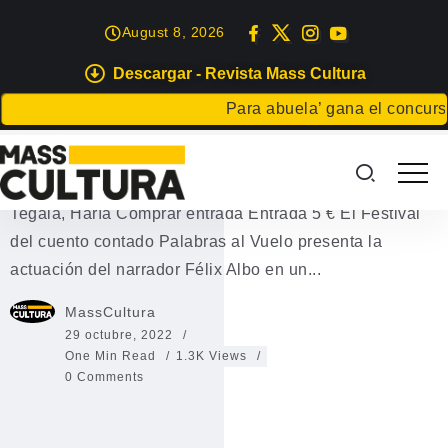
August 8, 2026
Descargar - Revista Mass Cultura
LETRAS
Para abuela’ gana el concurso C
Narración oral en Haría
Zumbel Félix Albo Sábado 5 noviembre I 20 h La
Tegala, Haría Comprar entrada Entrada 5 € El Festival
del cuento contado Palabras al Vuelo presenta la
actuación del narrador Félix Albo en un...
MassCultura
29 octubre, 2022
One Min Read
1.3K Views
0 Comments