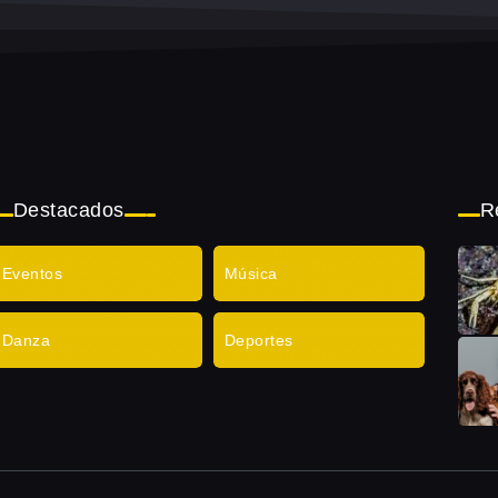
Destacados
R
Eventos
Música
Danza
Deportes