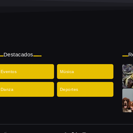
Destacados
R
Eventos
Música
Danza
Deportes