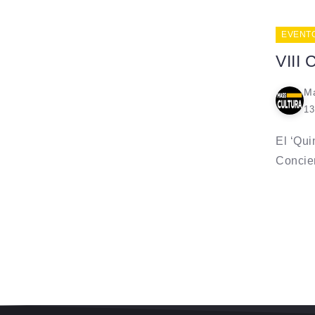
EVENT
VIII 
Ma
13
El ‘Qui
Concier