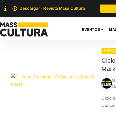
Descargar - Revista Mass Cultura
EVENTOS
MA
EVENT
Ciclo
Marz
Ma
15
Ciclo d
Concier