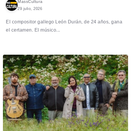
MassCultura
29 julio, 2026
El compositor gallego León Durán, de 24 años, gana
el certamen. El músico...