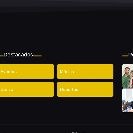
Destacados
R
Eventos
Música
Danza
Deportes