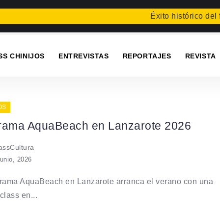
Éxito histórico del fe
SS CHINIJOS
ENTREVISTAS
REPORTAJES
REVISTA
OS
rama AquaBeach en Lanzarote 2026
ssCultura
junio, 2026
grama AquaBeach en Lanzarote arranca el verano con una
class en...