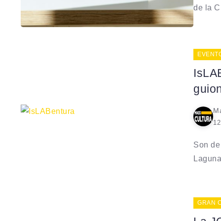
de la Cu
EVENT
IsLA
guion
Ma
12
Son de 
Laguna,
GRAN 