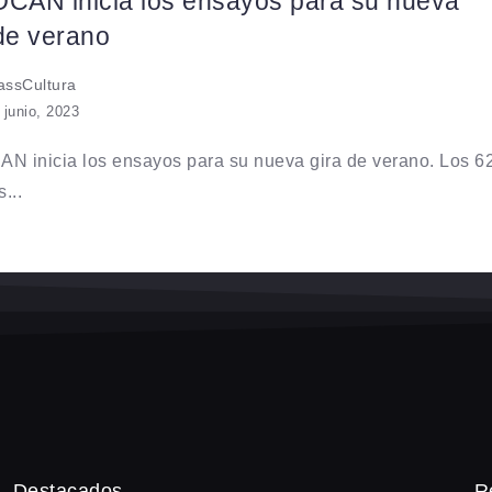
OCAN inicia los ensayos para su nueva
de verano
ssCultura
 junio, 2023
N inicia los ensayos para su nueva gira de verano. Los 6
...
Destacados
R