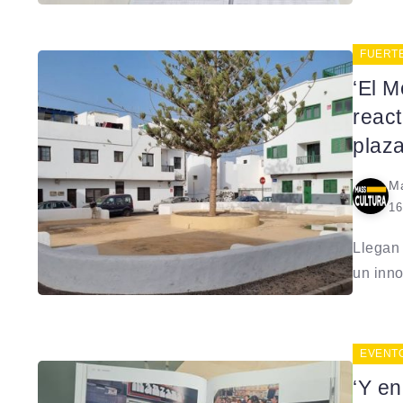
FUERT
‘El M
react
plaz
Ma
16
Llegan 
un inno
EVENT
‘Y en