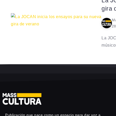
La J
gira 
Ma
28
La JOCA
músicos
Publicación que nace como un espacio para dar voz a