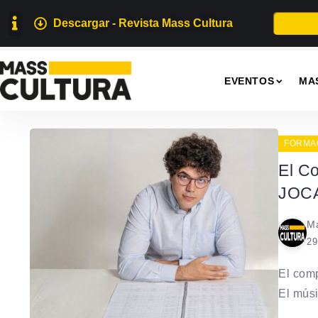
Descargar - Revista Mass Cultura
EVENTOS
MA
FORMA
El C
JOCA
Ma
29
El comp
El músi