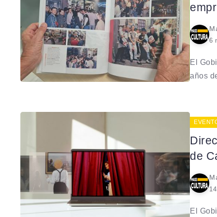
empre
Ma
6 
El Gobi
años de
EVENT
Direc
de C
Ma
14
El Gobi