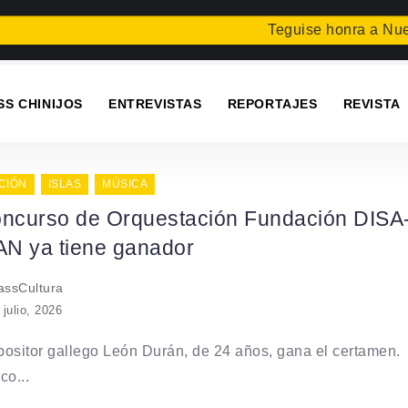
Teguise honra a Nuestra
SS CHINIJOS
ENTREVISTAS
REPORTAJES
REVISTA
CIÓN
ISLAS
MÚSICA
oncurso de Orquestación Fundación DISA
N ya tiene ganador
ssCultura
 julio, 2026
ositor gallego León Durán, de 24 años, gana el certamen.
co...