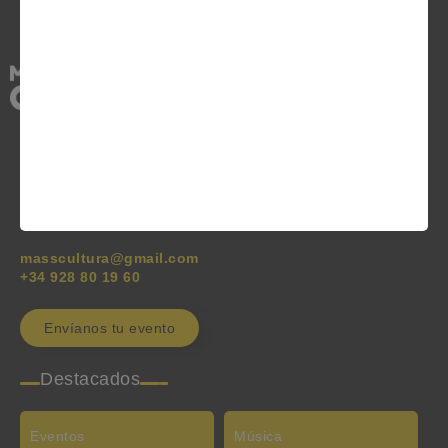
Publicación que nace como un espacio para dar voz a
las iniciativas y sucesos culturales que se desarrollan en
las islas. Apoya, mantiene y reaviva el interés por la
cultura y el ocio en las Islas Canarias.
masscultura@gmail.com
+34 928 80 19 60
Envíanos tu evento
Destacados
Eventos
Música