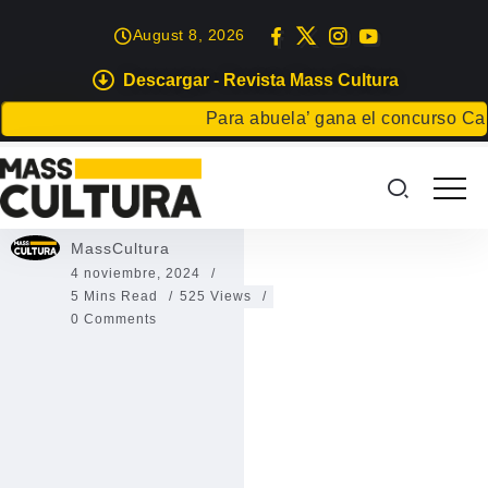
August 8, 2026
Descargar - Revista Mass Cultura
OPINIÓN
Para abuela’ gana el concurso Carta pa
‘Lo imposible’ por Alex Salebe
'Lo imposible' por Alex Salebe
MassCultura
4 noviembre, 2024
5 Mins Read
525 Views
0 Comments