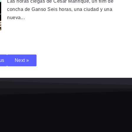
Las horas ciegas de César Manrique, un film de
concha de Ganso Seis horas, una ciudad y una
nueva...
us
Next »