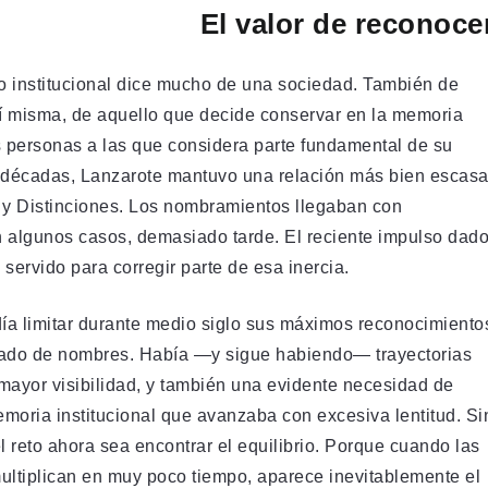
El valor de reconoce
o institucional dice mucho de una sociedad. También de
í misma, de aquello que decide conservar en la memoria
as personas a las que considera parte fundamental de su
e décadas, Lanzarote mantuvo una relación más bien escas
y Distinciones. Los nombramientos llegaban con
n algunos casos, demasiado tarde. El reciente impulso dad
 servido para corregir parte de esa inercia.
ía limitar durante medio siglo sus máximos reconocimiento
ado de nombres. Había —y sigue habiendo— trayectorias
ayor visibilidad, y también una evidente necesidad de
emoria institucional que avanzaba con excesiva lentitud. Si
 reto ahora sea encontrar el equilibrio. Porque cuando las
multiplican en muy poco tiempo, aparece inevitablemente el